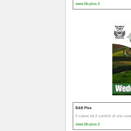
www.bb-pisa.it
B&B Pisa
Il calore ed il comfort di una ver
www.bb-pisa.it