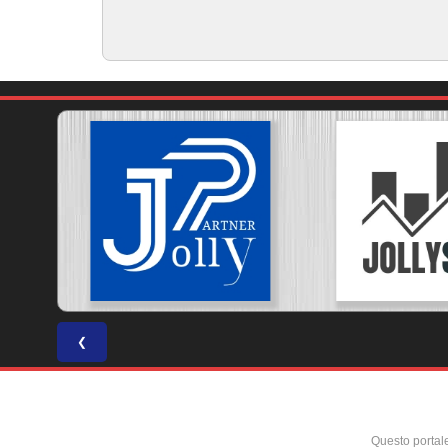
❮
Questo portal