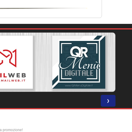
❯
la promozione!