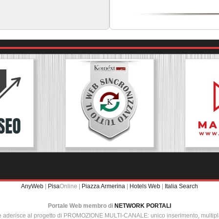
AnyWeb
|
Pisa
Online |
Piazza Armerina
|
Hotels Web
|
Italia Search
Portale Web membro di
NETWORK PORTALI
e aderisce al progetto di PROMOZIONE MULTI-CANALE: unico inserimento, multip