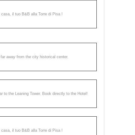
a casa, il tuo B&B alla Torre di Pisa !
far away from the city historical center.
ear to the Leaning Tower. Book directly to the Hotel!
a casa, il tuo B&B alla Torre di Pisa !