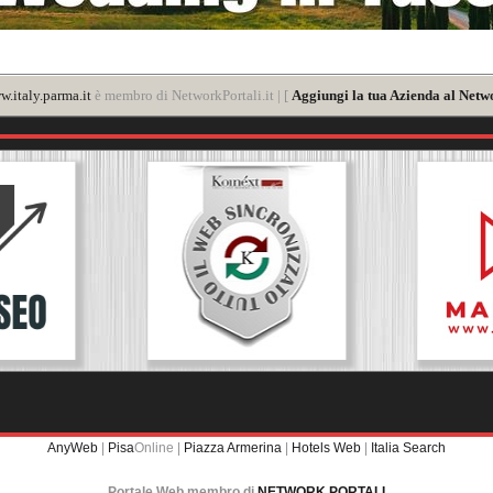
.italy.parma.it
è membro di NetworkPortali.it | [
Aggiungi la tua Azienda al Netwo
AnyWeb
|
Pisa
Online |
Piazza Armerina
|
Hotels Web
|
Italia Search
Portale Web membro di
NETWORK PORTALI