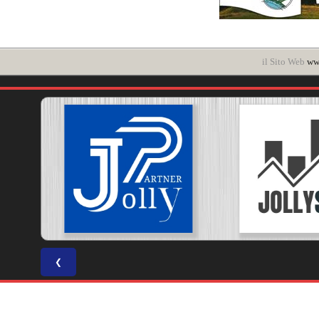
il Sito Web
www
❮