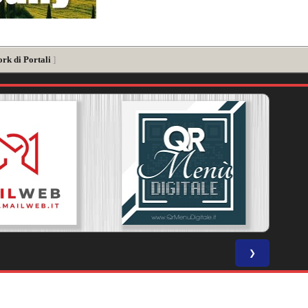
rk di Portali
]
❯