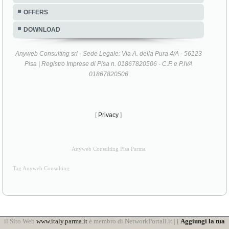
OFFERS
DOWNLOAD
Anyweb Consulting srl - Sede Legale: Via A. della Pura 4/A - 56123
Pisa | Registro Imprese di Pisa n. 01867820506 - C.F. e P.IVA
01867820506
[
Privacy
]
Anyweb Consulting Pisa Parma
Tag Anyweb Consulting
il Sito Web
www.italy.parma.it
è membro di NetworkPortali.it | [
Aggiungi la tua